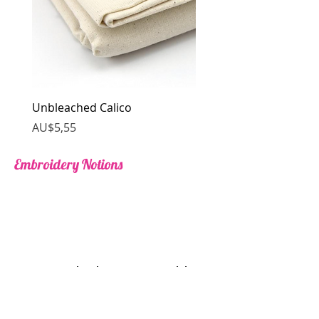
Unbleached Calico
Harga
AU$5,55
Embroidery Notions
Kami belum memiliki
produk
untuk ditampilkan saat