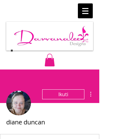
Tindakan Lainnya
Ikuti
diane duncan