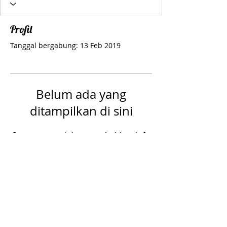
Profil
Tanggal bergabung: 13 Feb 2019
Belum ada yang
ditampilkan di sini
Saat anggota ini menambahkan info
tentang diri mereka sendiri, Anda
akan melihatnya di sini.
Follow Us